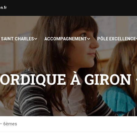
n.fr
À SAINT CHARLES
ACCOMPAGNEMENT
PÔLE EXCELLENCE
NORDIQUE À GIRON
n – 6èmes