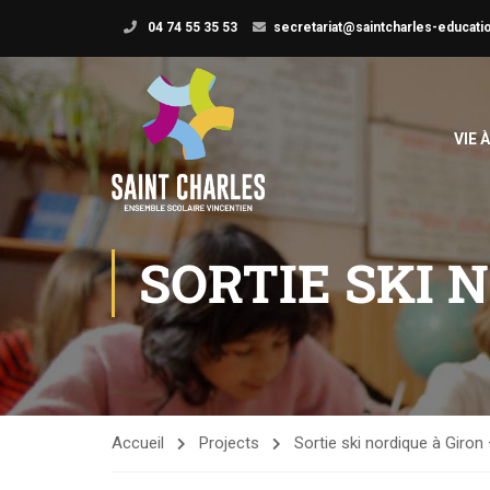
04 74 55 35 53
secretariat@saintcharles-educatio
VIE 
SORTIE SKI 
Accueil
Projects
Sortie ski nordique à Giro