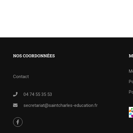
NOS COORDONNÉES
M
M
Contact
Po
Po
04 74 55 35 53
secretariat@saintcharles-education.fr