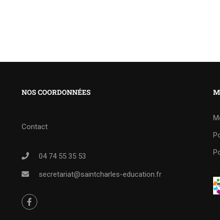
NOS COORDONNÉES
M
M
Contact
Po
Po
04 74 55 35 53
secretariat@saintcharles-education.fr