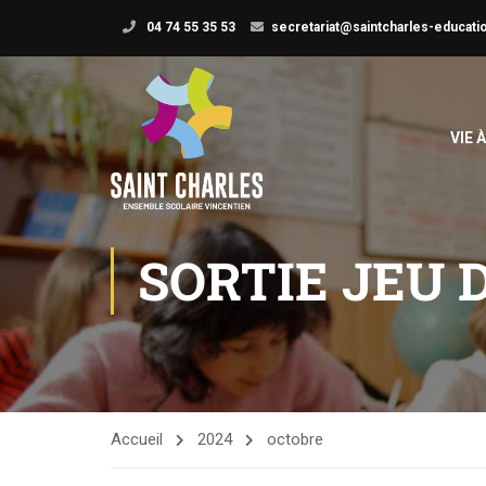
04 74 55 35 53
secretariat@saintcharles-educatio
VIE 
SORTIE JEU 
Accueil
2024
octobre