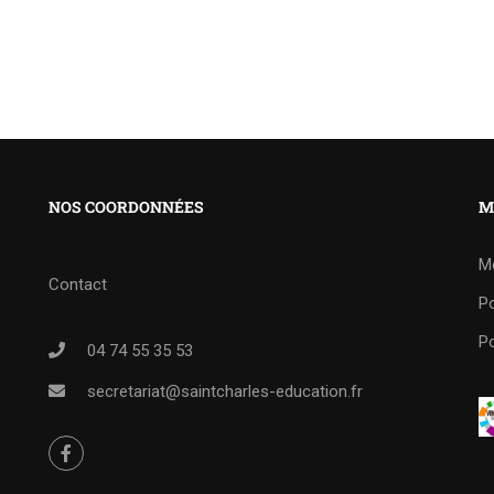
NOS COORDONNÉES
M
M
Contact
Po
Po
04 74 55 35 53
secretariat@saintcharles-education.fr