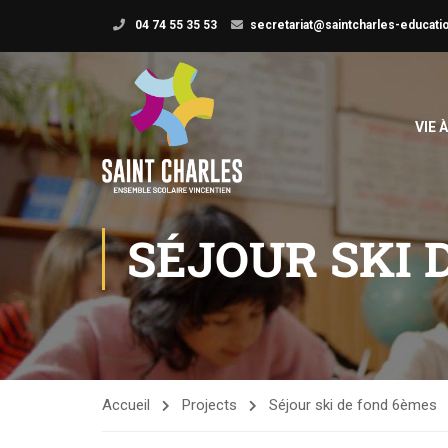
04 74 55 35 53
secretariat@saintcharles-educatio
VIE 
SÉJOUR SKI 
Accueil
Projects
Séjour ski de fond 6èmes