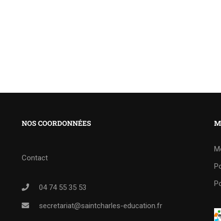
NOS COORDONNÉES
M
M
Contact
Po
Po
04 74 55 35 53
secretariat@saintcharles-education.fr