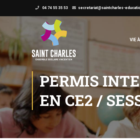
04 74 55 35 53
secretariat@saintcharles-educatio
VIE 
PERMIS INTE
EN CE2 / SES