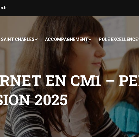
n.fr
À SAINT CHARLES
ACCOMPAGNEMENT
PÔLE EXCELLENCE
RNET EN CM1 – P
SION 2025