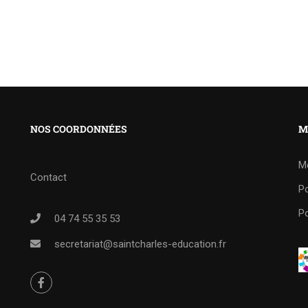
NOS COORDONNÉES
M
M
Contact
Po
Po
04 74 55 35 53
secretariat@saintcharles-education.fr