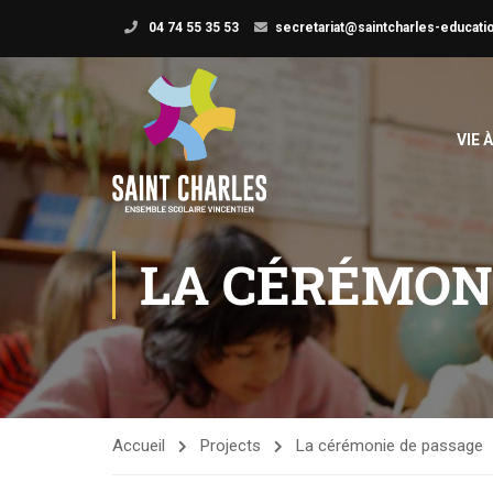
04 74 55 35 53
secretariat@saintcharles-educatio
VIE 
LA CÉRÉMON
Accueil
Projects
La cérémonie de passage