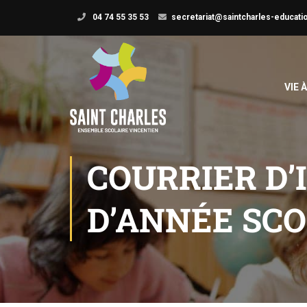
04 74 55 35 53
secretariat@saintcharles-educatio
VIE 
COURRIER D
D’ANNÉE SCO