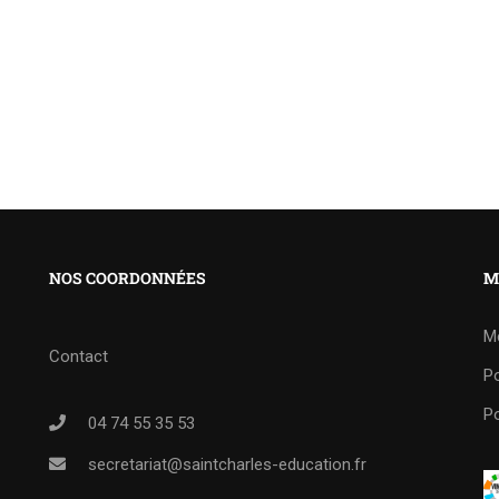
NOS COORDONNÉES
M
M
Contact
Po
Po
04 74 55 35 53
secretariat@saintcharles-education.fr