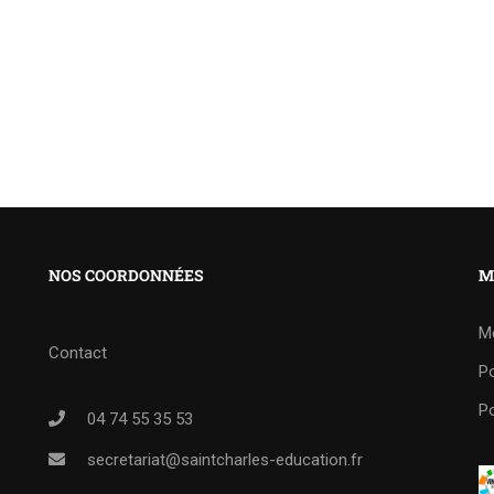
NOS COORDONNÉES
M
M
Contact
Po
Po
04 74 55 35 53
secretariat@saintcharles-education.fr