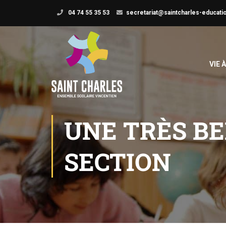
04 74 55 35 53
secretariat@saintcharles-educatio
VIE 
UNE TRÈS B
SECTION