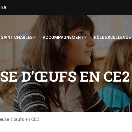
n.fr
À SAINT CHARLES
ACCOMPAGNEMENT
PÔLE EXCELLENCE
SE D’ŒUFS EN CE2
euse d’œufs en CE2