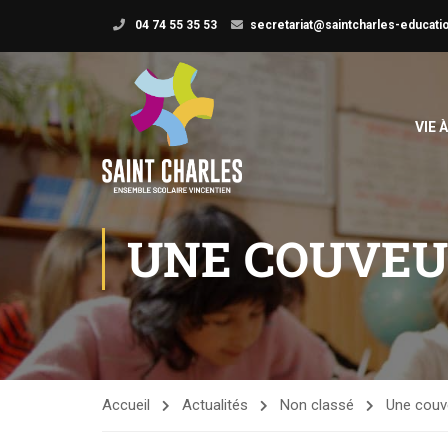
04 74 55 35 53
secretariat@saintcharles-educatio
VIE 
UNE COUVEU
Accueil
Actualités
Non classé
Une couv