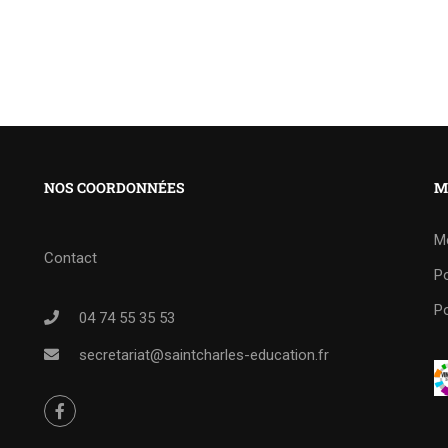
NOS COORDONNÉES
M
M
Contact
Po
Po
04 74 55 35 53
secretariat@saintcharles-education.fr