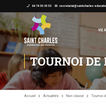
04 74 55 35 53
secretariat@saintcharles-educatio
VIE 
TOURNOI DE
Accueil
Actualités
Non classé
Tournoi 