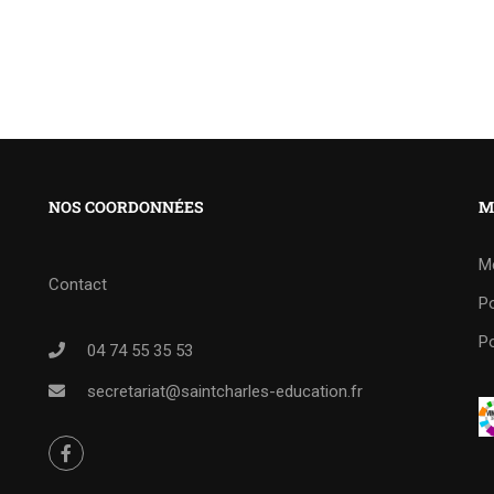
NOS COORDONNÉES
M
M
Contact
Po
Po
04 74 55 35 53
secretariat@saintcharles-education.fr