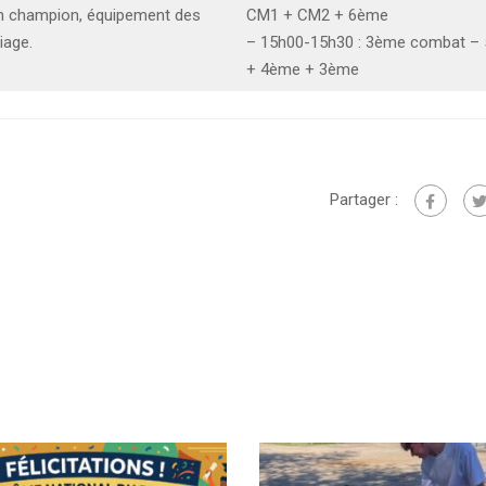
on champion, équipement des
CM1 + CM2 + 6ème
iage.
– 15h00-15h30 : 3ème combat –
+ 4ème + 3ème
Partager :