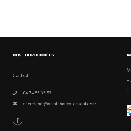
NOS COORDONNÉES
M
M
Contact
Po
Po
04 74 55 35 53
secretariat@saintcharles-education.fr