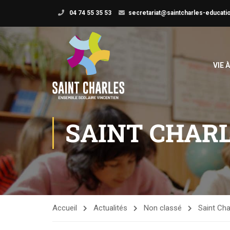
04 74 55 35 53
secretariat@saintcharles-educatio
VIE 
SAINT CHAR
Accueil
Actualités
Non classé
Saint Cha