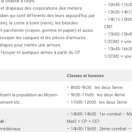
 la chasse à l’ours.
– 10h45-11h30
et drapeaux des corporations des métiers.
– 13h30-14h15
ien qui sont différents des leurs aujourd’hui, par
– 14h15-15h00
ire), la corne à boire (verre), les bésicles
CM1
 et parchemin (crayon, gomme et papier) et aussi
– 15h00-15h45
 essayer les casques et les pièces d’armures.
1/2CM2 + une
x étapes pour mettre une armure.
– 15h45-16h30
 l’écuyer et quelques armes à partir du CP.
1/2CM2 + une
Classes et horaires
– 8h00-9h30 : les deux 5ème
ituent la population au Moyen-
– 9h30-11h00 : les deux 4ème
Armement etc…
– 11h00-12h00 : les deux 3ème
– 14h00-14h30 : 1er combat – Ma
i :
Mat2 + CP + CE1
médiévaux.
– 14h30-15h00 : 2ème combat – 