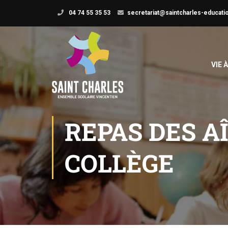
04 74 55 35 53
secretariat@saintcharles-educatio
VIE 
REPAS DES A
COLLÈGE