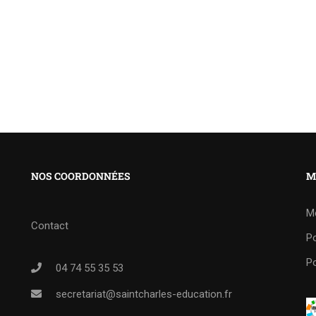
NOS COORDONNÉES
M
M
Contact
Po
Po
04 74 55 35 53
secretariat@saintcharles-education.fr