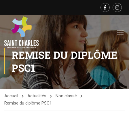
REMISE DU DIPLÔME
PSC1
Accueil
Actualités
Non classé
Remise du diplôme PSC1