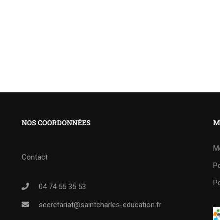
NOS COORDONNÉES
M
M
Contact
Po
Po
04 74 55 35 53
secretariat@saintcharles-education.fr