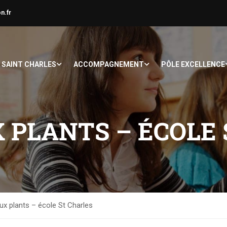
n.fr
À SAINT CHARLES
ACCOMPAGNEMENT
PÔLE EXCELLENCE
 PLANTS – ÉCOLE 
x plants – école St Charles