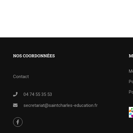
NOS COORDONNÉES
M
M
Contact
Po
Po
04 74 55 35 53
secretariat@saintcharles-education.fr