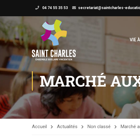
04 74 55 35 53
secretariat@saintcharles-educatio
VIE 
MARCHÉ AUX
Accueil
Actualités
Non classé
Marché au