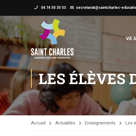
04 74 55 35 53
secretariat@saintcharles-educatio
VIE 
LES ÉLÈVES 
Accueil
Actualités
Enseignements
Les é