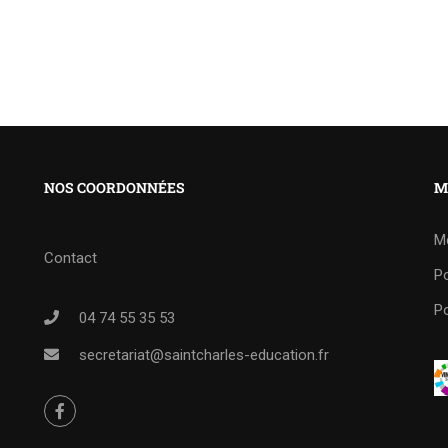
NOS COORDONNÉES
M
M
Contact
Po
Po
04 74 55 35 53
secretariat@saintcharles-education.fr