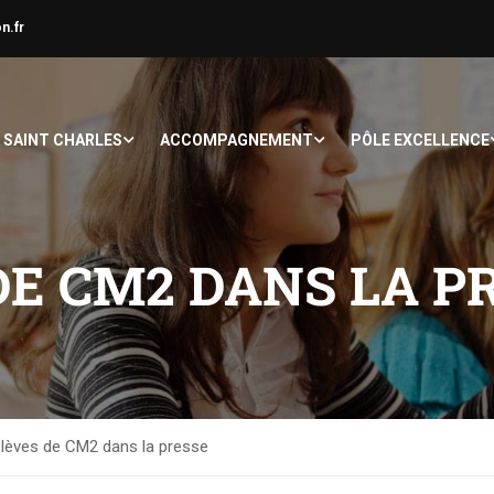
n.fr
À SAINT CHARLES
ACCOMPAGNEMENT
PÔLE EXCELLENCE
DE CM2 DANS LA P
lèves de CM2 dans la presse