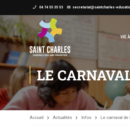
04 74 55 35 53
secretariat@saintcharles-educatio
VIE 
LE CARNAVAL
Accueil
Actualités
Infos
Le carnaval de 