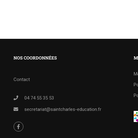
NOS COORDONNÉES
M
M
Contact
Po
Po
04 74 55 35 53
secretariat@saintcharles-education.fr