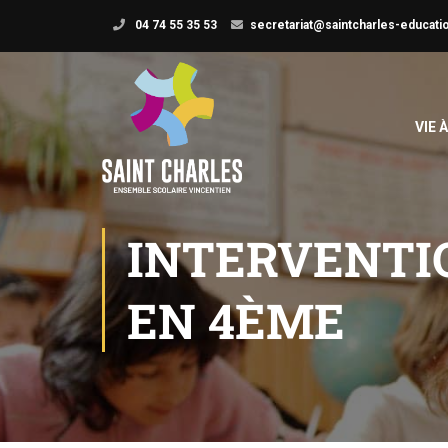
04 74 55 35 53
secretariat@saintcharles-educatio
VIE 
INTERVENTIO
EN 4ÈME