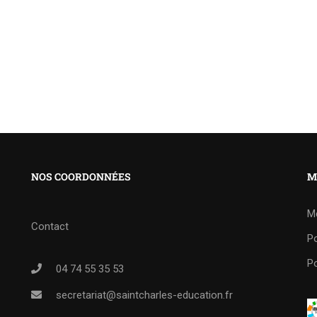
NOS COORDONNÉES
M
M
Contact
Po
Po
04 74 55 35 53
secretariat@saintcharles-education.fr