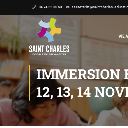
04 74 55 35 53
secretariat@saintcharles-educatio
VIE 
IMMERSION 
12, 13, 14 N