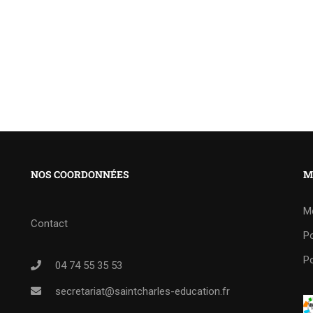
NOS COORDONNÉES
M
M
Contact
Po
Po
04 74 55 35 53
secretariat@saintcharles-education.fr