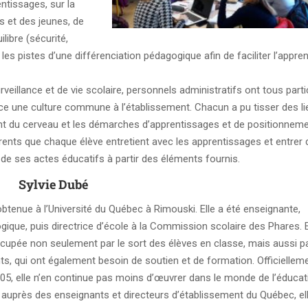
ntissages, sur la
 et des jeunes, de
libre (sécurité,
er les pistes d’une différenciation pédagogique afin de faciliter l’appre
eillance et de vie scolaire, personnels administratifs ont tous parti
e une culture commune à l’établissement. Chacun a pu tisser des li
ent du cerveau et les démarches d’apprentissages et de positionnem
rents que chaque élève entretient avec les apprentissages et entrer
de ses actes éducatifs à partir des éléments fournis.
Sylvie Dubé
 obtenue à l’Université du Québec à Rimouski. Elle a été enseignante,
gique, puis directrice d’école à la Commi
ssion scolaire des Phares. E
cupée non seulement par le sort des élèves en classe, mais aussi pa
ts, qui ont également besoin de soutien et de formation. Officiellem
005, elle n’en continue pas moins d’œuvrer dans le monde de l’éducat
e auprès des enseignants et directeurs d’établissement du Québec, el