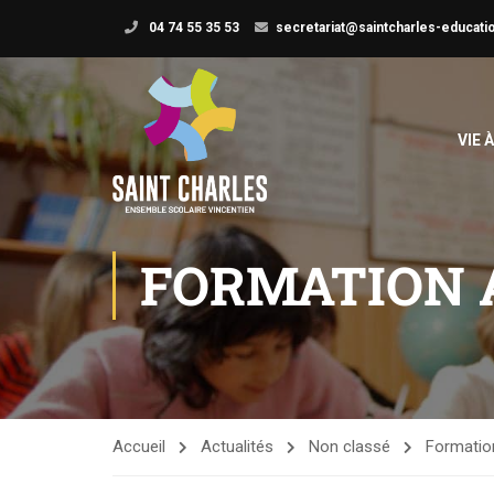
04 74 55 35 53
secretariat@saintcharles-educatio
VIE 
FORMATION 
Accueil
Actualités
Non classé
Formation