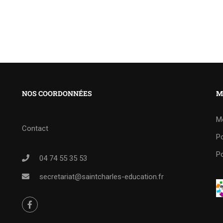
NOS COORDONNÉES
M
M
Contact
Po
Po
04 74 55 35 53
secretariat@saintcharles-education.fr