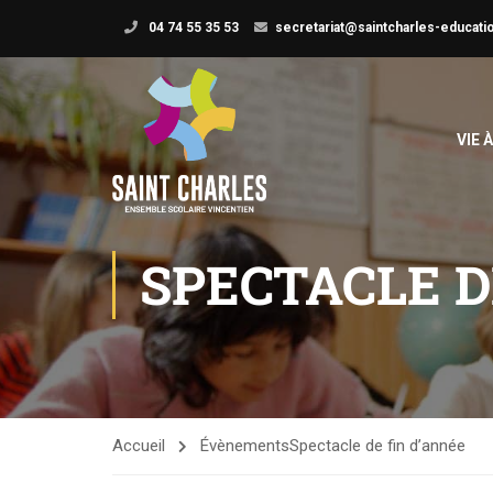
04 74 55 35 53
secretariat@saintcharles-educatio
VIE 
SPECTACLE D
Accueil
Évènements
Spectacle de fin d’année