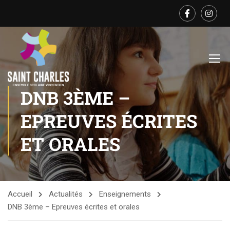
DNB 3ÈME –
EPREUVES ÉCRITES
ET ORALES
Accueil
Actualités
Enseignements
DNB 3ème – Epreuves écrites et orales