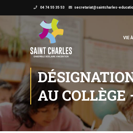
04 74 55 35 53
secretariat@saintcharles-educatio
VIE 
DÉSIGNATIO
AU COLLÈGE 