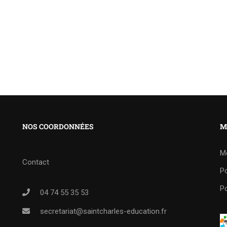
NOS COORDONNÉES
M
M
Contact
Po
Po
04 74 55 35 53
secretariat@saintcharles-education.fr