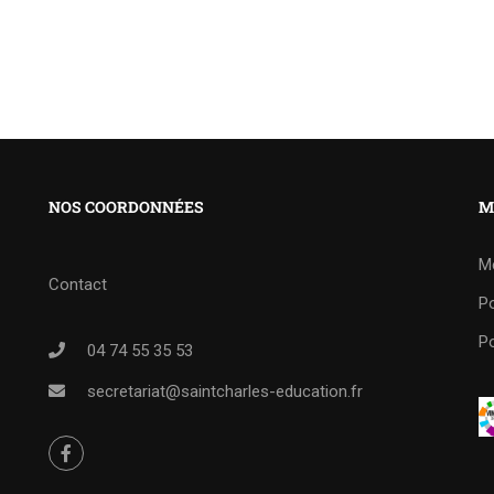
NOS COORDONNÉES
M
M
Contact
Po
Po
04 74 55 35 53
secretariat@saintcharles-education.fr