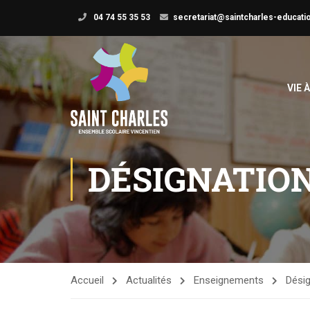
04 74 55 35 53
secretariat@saintcharles-educatio
VIE 
DÉSIGNATIO
Accueil
Actualités
Enseignements
Désig