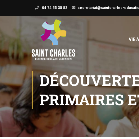
04 74 55 35 53
secretariat@saintcharles-educatio
VIE 
DÉCOUVERTE
PRIMAIRES 