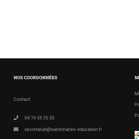
NOS COORDONNÉES
M
M
Contact
Po
Po
04 74 55 35 53
secretariat@saintcharles-education.fr