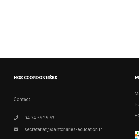
NOS COORDONNÉES
M
M
Contact
Po
Po
04 74 55 35 53
secretariat@saintcharles-education.fr