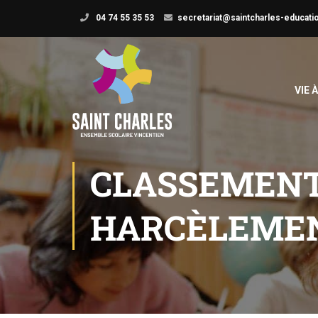
04 74 55 35 53
secretariat@saintcharles-educatio
VIE 
CLASSEMENT 
HARCÈLEMEN