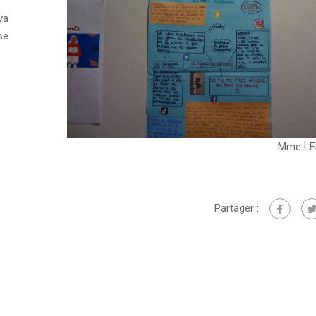
lva
se.
Mme LE
Partager :