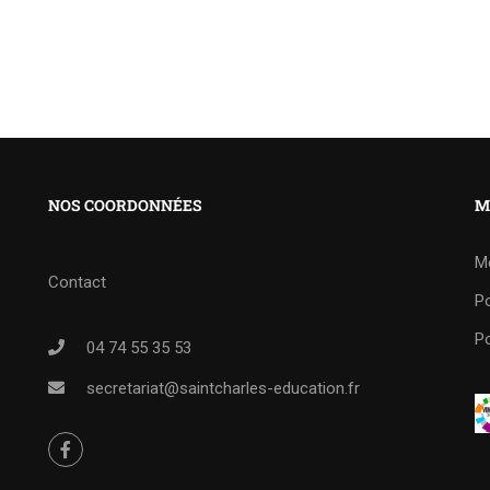
NOS COORDONNÉES
M
M
Contact
Po
Po
04 74 55 35 53
secretariat@saintcharles-education.fr