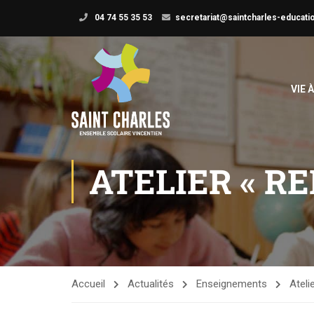
04 74 55 35 53
secretariat@saintcharles-educatio
VIE 
ATELIER « R
Accueil
Actualités
Enseignements
Ateli