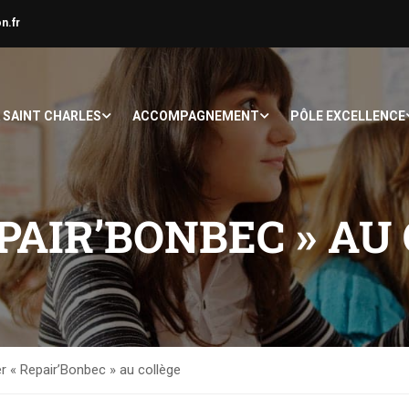
n.fr
À SAINT CHARLES
ACCOMPAGNEMENT
PÔLE EXCELLENCE
EPAIR’BONBEC » AU
er « Repair’Bonbec » au collège